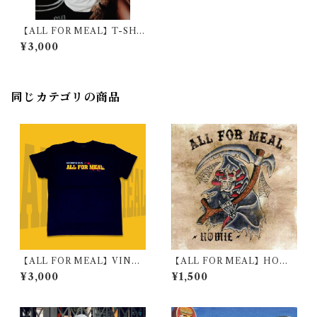
【ALL FOR MEAL】T-SHI
RT
¥3,000
同じカテゴリの商品
【ALL FOR MEAL】VINCE
【ALL FOR MEAL】HOMI
NT TEE / BLACK
E
¥3,000
¥1,500