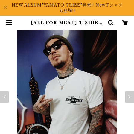
NEW ALBUM"YAMATO TRIBE"発売!! NewTシャツ
も登場!!
【ALL FOR MEAL】T-SHIRT |
STARIVER ONLINE