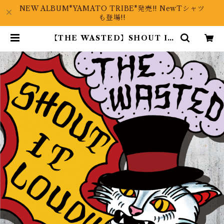
NEW ALBUM"YAMATO TRIBE"発売!! NewTシャツ
も登場!!
【THE WASTED】SHOUT IT
LOUD!! | STARIVER ONLINE