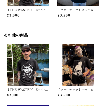
【THE WASTED】 Emblem
【フリーザック】帰ってきた
T-shirt
クソコラT vol.2
¥3,000
¥3,500
その他の商品
【THE WASTED】 Emblem
【フリーザック】宇宙一カッ
T-shirt
コいいフリーザックTシャツ
¥3,000
¥3,500