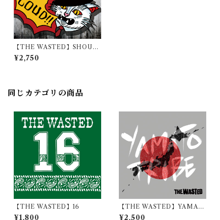
【THE WASTED】SHOUT
IT LOUD!!
¥2,750
同じカテゴリの商品
【THE WASTED】16
【THE WASTED】YAMAT
O TRIBE
¥1,800
¥2,500