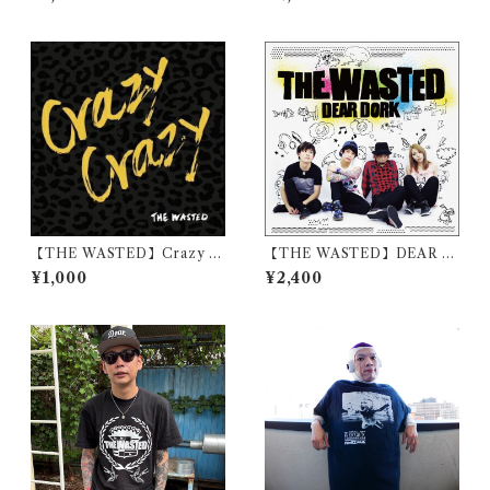
【THE WASTED】Crazy C
【THE WASTED】DEAR D
razy
ORK
¥1,000
¥2,400