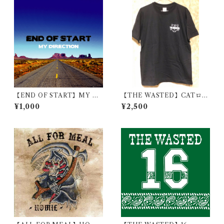
【END OF START】MY DI
【THE WASTED】CATロゴ
RECTION
Tシャツ
¥1,000
¥2,500