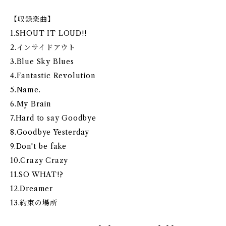
【収録楽曲】
1.SHOUT IT LOUD!!
2.インサイドアウト
3.Blue Sky Blues
4.Fantastic Revolution
5.Name.
6.My Brain
7.Hard to say Goodbye
8.Goodbye Yesterday
9.Don't be fake
10.Crazy Crazy
11.SO WHAT!?
12.Dreamer
13.約束の場所